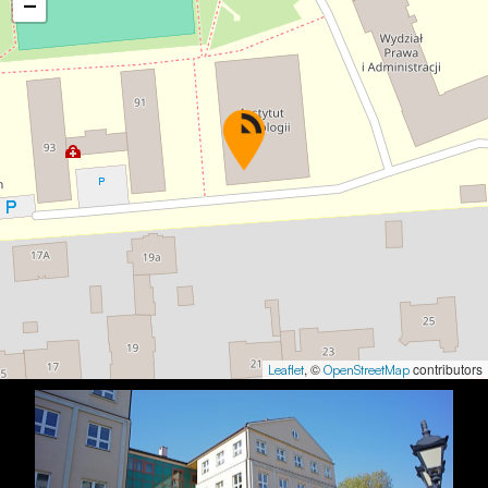
−
, ©
contributors
Leaflet
OpenStreetMap