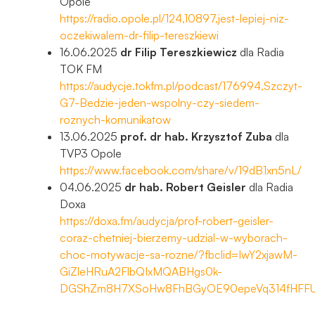
Opole
https://radio.opole.pl/124,10897,jest-lepiej-niz-
oczekiwalem-dr-filip-tereszkiewi
16.06.2025
dr Filip Tereszkiewicz
dla Radia
TOK FM
https://audycje.tokfm.pl/podcast/176994,Szczyt-
G7-Bedzie-jeden-wspolny-czy-siedem-
roznych-komunikatow
13.06.2025
prof. dr hab. Krzysztof Zuba
dla
TVP3 Opole
https://www.facebook.com/share/v/19dB1xn5nL/
04.06.2025
dr hab. Robert Geisler
dla Radia
Doxa
https://doxa.fm/audycja/prof-robert-geisler-
coraz-chetniej-bierzemy-udzial-w-wyborach-
choc-motywacje-sa-rozne/?fbclid=IwY2xjawM-
GiZleHRuA2FlbQIxMQABHgs0k-
DGShZm8H7XSoHw8FhBGyOE90epeVq314fHFFU