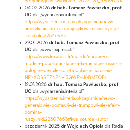
program/gosc-wydarzen-12022026_6859020/
04.02.2026
dr hab. Tomasz Pawłuszko, prof
UO
dla „wydarzenia.interia.pl”
https://wydarzenia.interia.pl/zagranica/news-
amerykanie-do-europejczykow-macie-byc-jak-
izrael,nId,22546985
29.01.2026
dr hab. Tomasz Pawłuszko, prof
UO
dla „www.lexpress.fr”
https://www.lexpress.fr/monde/europe/un-
modele-pour-lotan-face-a-la-menace-russe-la-
pologne-devoile-son-bouclier-antidrones-
NFNXQSBTZNENVI3GWPHJ6BMTOE/
12.01.2026
dr hab. Tomasz Pawłuszko, prof
UO
dla „wydarzenia.interia.pl”
https://wydarzenia.interia.pl/zagranica/news-
generalowie-postawili-sie-trumpowi-ale-efekt-
domina-
ruszyl,nId,22507653#iwa_source=autor
październik 2025
dr Wojciech Opioła
dla Radia