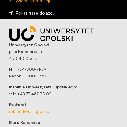
Więcej informacji
Pokaż trasę dojazdu
Uniwersytet Opolski
plac Kopernika 11a
45-040 Opole
NIP: 754-000-71-79
Regon: 000001382
Infolinia Uniwersytetu Opolskiego:
tel.: +48 77 452 70 02
Rektorat:
rektorat@uni.opole.pl
Biuro Kanclerza: