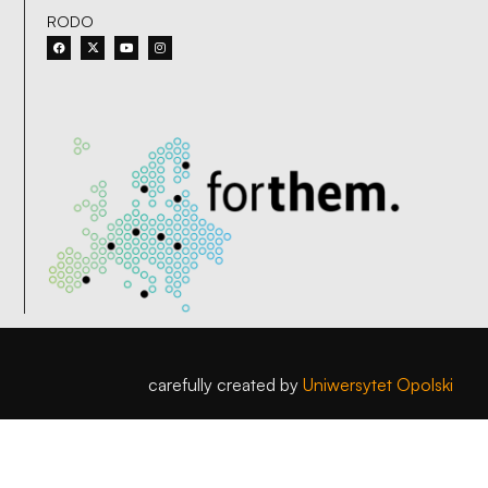
RODO
carefully created by
Uniwersytet Opolski