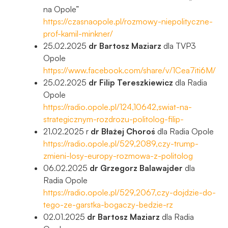
na Opole”
https://czasnaopole.pl/rozmowy-niepolityczne-
prof-kamil-minkner/
25.02.2025
dr Bartosz Maziarz
dla TVP3
Opole
https://www.facebook.com/share/v/1Cea7iti6M/
25.02.2025
dr Filip Tereszkiewicz
dla Radia
Opole
https://radio.opole.pl/124,10642,swiat-na-
strategicznym-rozdrozu-politolog-filip-
21.02.2025 r
dr Błażej Choroś
dla Radia Opole
https://radio.opole.pl/529,2089,czy-trump-
zmieni-losy-europy-rozmowa-z-politolog
06.02.2025
dr Grzegorz Balawajder
dla
Radia Opole
https://radio.opole.pl/529,2067,czy-dojdzie-do-
tego-ze-garstka-bogaczy-bedzie-rz
02.01.2025
dr Bartosz Maziarz
dla Radia