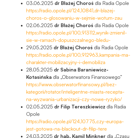
03.06.2025
dr Błażej Choroś
dla Radia Opole
https://radio.opole.pl/124,10841,dr-blazej-
choros-o-glosowaniu-w-sejmie-wotum-zau
02.06.2025
dr Błażej Choroś
dla Radia Opole
https://radio.opole.pl/100,913112,wynik-zmienil-
sie-w-ramach-dopuszczalnego-bledu-
29.05.2025
dr Błażej Choroś
dla Radia Opole
https://radio.opole.pl/100,912963,kampania-ma-
charakter-mobilizacyjny-i-demobiliza
28.05.2025
dr Sabina Baraniewicz-
Kotasińska
dla „Obserwatora Finansowego”
https://www.obserwatorfinansowy.pl/bez-
kategorii/rotator/inteligentne-miasta-recepta-
na-wyzwania-urbanizacji-czy-nowe-ryzyko/
02.05.2025
dr Filip Tereszkiewicz
dla Radia
Opole
https://radio.opole.pl/124,10775,czy-europa-
jest-gotowa-na-blackout-dr-filip-tere
24.03.2025
dr hab. Kamil Minkner
dla „Czasu