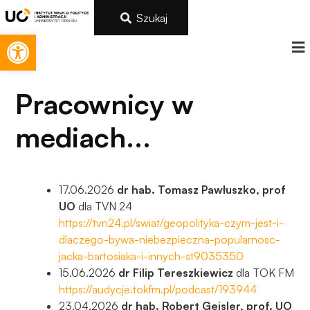
Szukaj
Otwórz pasek narzędzi
Pracownicy w
mediach...
17.06.2026
dr hab. Tomasz Pawłuszko, prof
UO
dla TVN 24
https://tvn24.pl/swiat/geopolityka-czym-jest-i-
dlaczego-bywa-niebezpieczna-popularnosc-
jacka-bartosiaka-i-innych-st9035350
15.06.2026
dr Filip Tereszkiewicz
dla TOK FM
https://audycje.tokfm.pl/podcast/193944
23.04.2026
dr hab. Robert Geisler, prof. UO