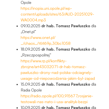
Opole
https://inopia.uni.opole.pl/wp-
content/uploads/sites/63/AUD-20251029-
WA0004.mp3
09.10.2025
dr hab. Tomasz Pawłuszko
dla
„Onet.pl”
https://www.onet.pl/
…/chaos…/t6tl69p,30bc1058
18.09.2025
dr hab.
Tomasz Pawłuszko
dla
„Rzeczpospolitej”
https://www.rp.pl/konflikty-
zbrojne/art43032071-dr-hab-tomasz-
pawluszko-drony-nad-polska-odciagnely-
uwage-od-niepowodzenia-jakim-byl-zapad
15.09.2025
dr hab.
Tomasz Pawłuszko
dla
Radia Opole
https://radio.opole.pl/100,915677,rosjanie-
testowali-nas-nato-i-usa-analityk-bezpi
10.09.2025
dr hab.
Tomasz Pawłuszko
dla