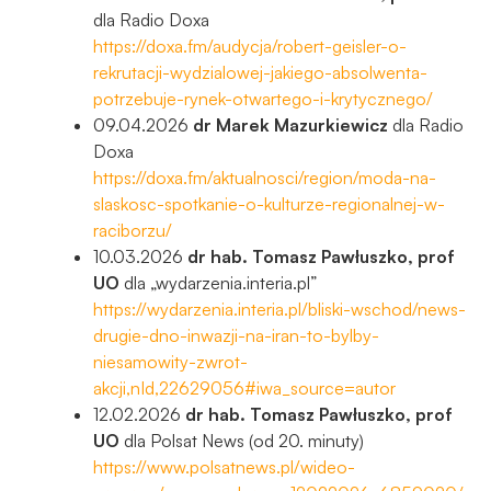
dla Radio Doxa
https://doxa.fm/audycja/robert-geisler-o-
rekrutacji-wydzialowej-jakiego-absolwenta-
potrzebuje-rynek-otwartego-i-krytycznego/
09.04.2026
dr Marek Mazurkiewicz
dla Radio
Doxa
https://doxa.fm/aktualnosci/region/moda-na-
slaskosc-spotkanie-o-kulturze-regionalnej-w-
raciborzu/
10.03.2026
dr hab. Tomasz Pawłuszko, prof
UO
dla „wydarzenia.interia.pl”
https://wydarzenia.interia.pl/bliski-wschod/news-
drugie-dno-inwazji-na-iran-to-bylby-
niesamowity-zwrot-
akcji,nId,22629056#iwa_source=autor
12.02.2026
dr hab. Tomasz Pawłuszko, prof
UO
dla Polsat News (od 20. minuty)
https://www.polsatnews.pl/wideo-