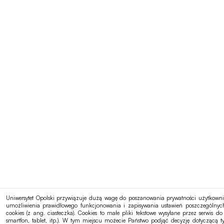
Uniwersytet Opolski przywiązuje dużą wagę do poszanowania prywatności użytkownik
umożliwienia prawidłowego funkcjonowania i zapisywania ustawień poszczególnych 
cookies (z ang. ciasteczka). Cookies to małe pliki tekstowe wysyłane przez serwis
smartfon, tablet, itp.). W tym miejscu możecie Państwo podjąć decyzję dotyczącą t