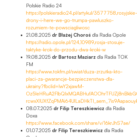
Polskie Radio 24
https://polskieradio24.pl/artykul/3577758,rosyjskie
drony-i-here-we-go-trumpa-pawluszko-
rozumiem-te-powsciagliwosc
21.08.2025
dr Błażej Choroś
dla Radia Opole
https://radio.opole.pl/124,10989,rosja-stosuje-
taktyke-krok-do-przodu-dwa-kroki-w
19.08.2025
dr Bartosz Maziarz
dla Radia TOK
FM
https://www.tokfm.pl/swiat/duza-zrzutka-kto-
placi-za-gwarancje-bezpieczenstwa-dla-
ukrainy?fbclid=IwY2xjawM-
Oz5leHRuA2FlbQIxMQABHufAOOhrTFUZj8nBkbG
rcwxXIUXfZqPMAi64UlLaDHkTI_aem_7is9Aapaou
08.07.2025
dr Filip Tereszkiewicz
dla Radia
Doxa
https://www.facebook.com/share/v/16krJhS7ae/
01.07.2025
dr Filip Tereszkiewicz
dla Radia