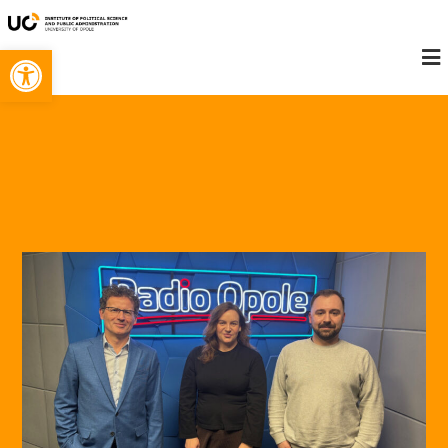
Open toolbar
Konieczne
Te pliki cookie
nie są
opcjonalne. Są
one potrzebne