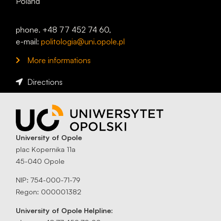
Poland
phone. +48 77 452 74 60,
e-mail:
politologia@uni.opole.pl
More informations
Directions
University of Opole
plac Kopernika 11a
45-040 Opole
NIP: 754-000-71-79
Regon: 000001382
University of Opole Helpline: