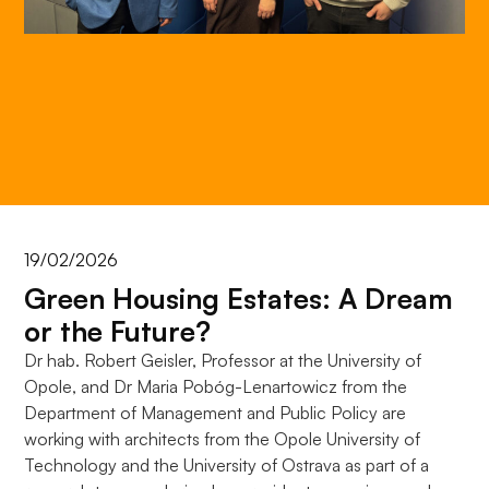
do
funkcjonowania
strony
internetowej.
Statystyka
Abyśmy mogli
poprawić
funkcjonalność
i strukturę
19/02/2026
strony
Green Housing Estates: A Dream
internetowej,
na podstawie
or the Future?
tego, jak
Dr hab. Robert Geisler, Professor at the University of
strona jest
Opole, and Dr Maria Pobóg-Lenartowicz from the
używana.
Department of Management and Public Policy are
working with architects from the Opole University of
Technology and the University of Ostrava as part of a
Doświadczenie