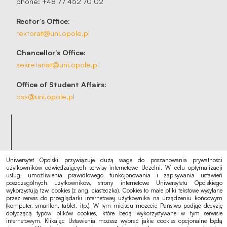
phone: +48 77 452 70 02
Rector’s Office:
rektorat@uni.opole.pl
Chancellor’s Office:
sekretariat@uni.opole.pl
Office of Student Affairs:
bss@uni.opole.pl
Quick links
Uniwersytet Opolski przywiązuje dużą wagę do poszanowania prywatności
Admissions
użytkowników odwiedzających serwisy internetowe Uczelni. W celu optymalizacji
usług, umożliwienia prawidłowego funkcjonowania i zapisywania ustawień
Academic Calendar
poszczególnych użytkowników, strony internetowe Uniwersytetu Opolskiego
wykorzystują tzw. cookies (z ang. ciasteczka). Cookies to małe pliki tekstowe wysyłane
Eduroam
przez serwis do przeglądarki internetowej użytkownika na urządzeniu końcowym
(komputer, smartfon, tablet, itp.). W tym miejscu możecie Państwo podjąć decyzję
dotyczącą typów plików cookies, które będą wykorzystywane w tym serwisie
internetowym. Klikając Ustawienia możesz wybrać jakie cookies opcjonalne będą