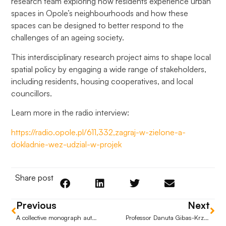
research team exploring how residents experience urban
Aby nasza
spaces in Opole’s neighbourhoods and how these
strona
spaces can be designed to better respond to the
internetowa
działała jak
challenges of an ageing society.
najlepiej
This interdisciplinary research project aims to shape local
podczas
spatial policy by engaging a wide range of stakeholders,
twojego
including residents, housing cooperatives, and local
przejścia na nią.
Jeśli odrzucisz
councillors.
te pliki cookie,
Learn more in the radio interview:
niektóre funkcje
znikną ze strony
https://radio.opole.pl/611,332,zagraj-w-zielone-a-
internetowej.
dokladnie-wez-udzial-w-projek
Marketing
Share post
Udostępniając
swoje
Previous
Next
zainteresowania i
zachowania
A collective monograph authored by researchers from the Department of Management and Public Policy at the University of Opole, entitled “Public Policy and Local Crises: Lessons from Poland and Central Europe.”
Professor Danuta Gibas-Krzak