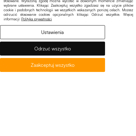
stosowane. Wyrażoną zgodę można wycofać w dowolnym momencie zmieniając
wybrane ustawienia. Klikając Zaakceptuj wszystko zgadzasz się na użycie plików
Notices, offers
cookie i podobnych technologii we wszystkich wskazanych poniżej celach. Możesz
Accessibility
odrzucić stosowanie cookies opcjonalnych klikając Odrzuć wszystkie. Więcej
informacji:
Polityka prywatności
Cookies
Ustawienia
Privacy Policy
GDPR
Odrzuć wszystko
Zaakceptuj wszystko