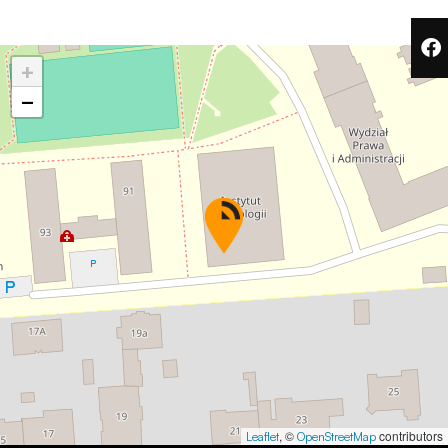
podczas
odwiedzania naszej
strony, zwiększasz
+
szansę na
zobaczenie
−
spersonalizowanych
treści i ofert.
, ©
contributors
Leaflet
OpenStreetMap