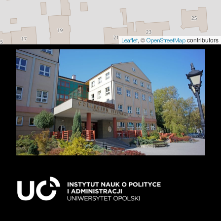
podczas
odwiedzania naszej
strony, zwiększasz
szansę na
, ©
contributors
Leaflet
OpenStreetMap
zobaczenie
spersonalizowanych
treści i ofert.