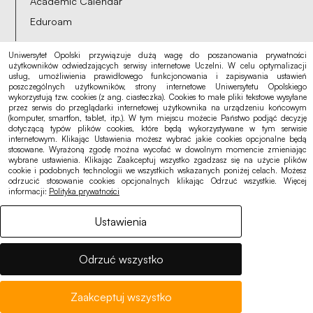
Academic Calendar
Eduroam
Uniwersytet Opolski przywiązuje dużą wagę do poszanowania prywatności
użytkowników odwiedzających serwisy internetowe Uczelni. W celu optymalizacji
usług, umożliwienia prawidłowego funkcjonowania i zapisywania ustawień
Notices, offers
poszczególnych użytkowników, strony internetowe Uniwersytetu Opolskiego
wykorzystują tzw. cookies (z ang. ciasteczka). Cookies to małe pliki tekstowe wysyłane
Accessibility
przez serwis do przeglądarki internetowej użytkownika na urządzeniu końcowym
(komputer, smartfon, tablet, itp.). W tym miejscu możecie Państwo podjąć decyzję
Cookies
dotyczącą typów plików cookies, które będą wykorzystywane w tym serwisie
internetowym. Klikając Ustawienia możesz wybrać jakie cookies opcjonalne będą
Privacy Policy
stosowane. Wyrażoną zgodę można wycofać w dowolnym momencie zmieniając
wybrane ustawienia. Klikając Zaakceptuj wszystko zgadzasz się na użycie plików
GDPR
cookie i podobnych technologii we wszystkich wskazanych poniżej celach. Możesz
odrzucić stosowanie cookies opcjonalnych klikając Odrzuć wszystkie. Więcej
informacji:
Polityka prywatności
Ustawienia
Odrzuć wszystko
Zaakceptuj wszystko