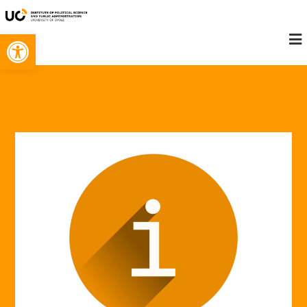
Open toolbar
Konieczne
Te pliki cookie
nie są
opcjonalne. Są
one potrzebne