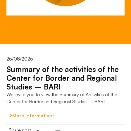
do
funkcjonowania
strony
internetowej.
Statystyka
Abyśmy mogli
poprawić
25/08/2025
funkcjonalność
Summary of the activities of the
i strukturę
strony
Center for Border and Regional
internetowej,
Studies – BARI
na podstawie
tego, jak
We invite you to view the Summary of Activities of the
strona jest
Center for Border and Regional Studies – BARI.
używana.
More informations
Doświadczenie
Share post