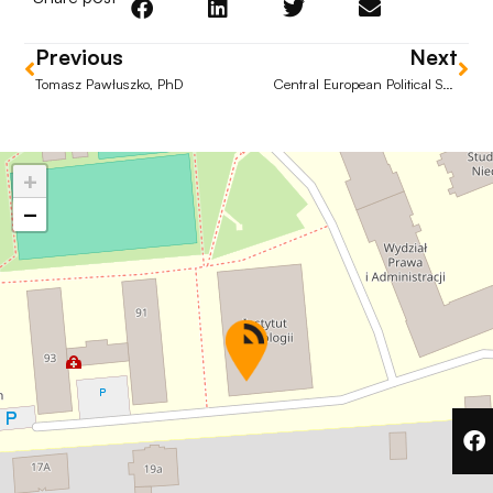
Aby nasza
strona
Previous
Next
internetowa
działała jak
Tomasz Pawłuszko, PhD
Central European Political Science Association (CEPSA) in Warsaw
najlepiej
podczas
twojego
+
przejścia na nią.
Jeśli odrzucisz
−
te pliki cookie,
niektóre funkcje
znikną ze strony
internetowej.
Marketing
Udostępniając
swoje
zainteresowania i
zachowania